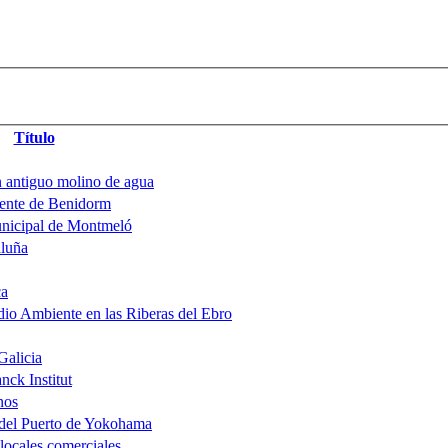
Título
 antiguo molino de agua
iente de Benidorm
unicipal de Montmeló
aluña
ca
io Ambiente en las Riberas del Ebro
Galicia
nck Institut
nos
 del Puerto de Yokohama
locales comerciales