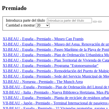
Premiado
Introduzca parte del título
Cantidad a mostrar
XI-BEAU - España - Premiado - Museo Can Framis
XI-BEAU - España - Premiado - Museo del Agua. Renovación de un
XI-BEAU - España - Premiado - Paseo Marítimo de la Playa de Pon
XI-BEAU - España - Premiado - Plan de Ordenación Urbanística M
XI-BEAU - España - Premiado - Plan Territorial de Vivienda de Cat
XI-BEAU - España - Premiado - Programa "Estonoesunsolar"
XI-BEAU - España - Premiado - Remodelación del Puerto de Malpi
XI-BEAU - España - Premiado - Sede del Servicio Municipal de Med
XI-BEAU - Noruega - Premiado - The Munch Area
XII-BEAU - España - Premiado - Plan de Ordenación del Litoral de 
XII-BEAU - Italia - Premiado - Nueva Biblioteca Hertziana. Max-Pla
VI-BEAU - España - Premiado - Planta de reciclaje de residuos urba
VII-BEAU - Japón - Premiado - Terminal Internacional de pasajeros
XII-BEAU - España - Premiado - 32 Viviendas protegidas, garajes y 