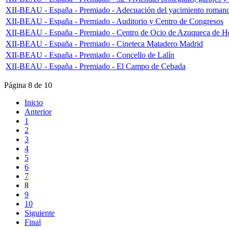
XII-BEAU - España - Premiado - Adecuación del yacimiento romano de
XII-BEAU - España - Premiado - Auditorio y Centro de Congresos
XII-BEAU - España - Premiado - Centro de Ocio de Azuqueca de H
XII-BEAU - España - Premiado - Cineteca Matadero Madrid
XII-BEAU - España - Premiado - Concello de Lalín
XII-BEAU - España - Premiado - El Campo de Cebada
Página 8 de 10
Inicio
Anterior
1
2
3
4
5
6
7
8
9
10
Siguiente
Final