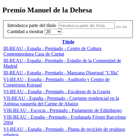
Premio Manuel de la Dehesa
Introduzca parte del título
Cantidad a mostrar
Título
III-BEAU - España - Premiado - Centro de Cultura
Contemporánea Casa de Caritat
III-BEAU - España - Premiado - Estadio de la Comunidad de
Madrid
III-BEAU - España - Premiado - Manzana Diagonal "L'Illa"
VI-BEAU - España - Premiado - Auditorio y Centro de
Congresoss Kursaal
VI-BEAU - España - Premiado - Escaleras de la Granja
VII-BEAU - España - Premiado - Conjunto residencial en la
Antigua vaquería del Carme de Abaixo
VIII-BEAU - Escocia - Premiado - Parlamento de Edimburgo
VIII-BEAU - España - Premiado - Explanada Fórum Barcelona
2004
VI-BEAU - España - Premiado - Planta de reciclaje de residuos
urbanos