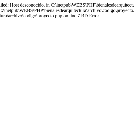
iled: Host desconocido. in C:\inetpub\WEBS\PHP\bienalesdearquitectu
 C:\inetpub\WEBS\PHP\bienalesdearquitectura\archivo\codigo\proyecto.
ura\archivo\codigo\proyecto.php on line 7 BD Error