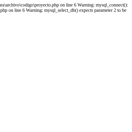
ra\archivo\codigo\proyecto.php on line 6 Warning: mysql_connect():
php on line 6 Warning: mysql_select_db() expects parameter 2 to be