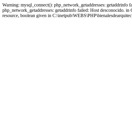
Warning: mysql_connect(): php_network_getaddresses: getaddrinfo fa
php_network_getaddresses: getaddrinfo failed: Host desconocido. in
resource, boolean given in C:\inetpub\WEBS\PHP\bienalesdearquitect