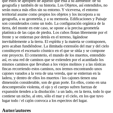
que éstos se apropien de aquello que está a su alrededor: de su
geografía y también de su historia. Los Objetos, así entendidos, no
serán nunca más ellos sin su entorno. Y viceversa, el entorno
territorial asume como propios los objetos y los incorpora a su
geografía, a su geometría, y a su memoria. Edificaciones y Paisaje
son considerados como un todo. La configuración orgánica de la
tierra, del monte en este caso, se opone a la precisa geometría
platónica de las cajas de piedra. Los cubos flotan libremente por el
frente y se entierran por detrás en el terreno, ligándose
inevitablemente a la tierra. El espíritu y la materia se contraponen,
pero acaban fundiéndose. La ilimitada extensión del mar y del cielo
constituyen el escenario cósmico en el que se sitúa y se compone
este proyecto. El cementerio, el mundo de los muertos, entendido
así, es una red de caminos que se extienden por el acantilado los
mismos caminos que llevaban a los viejos molinos y a las rústicas
fincas recorriendo estos caminos, nos iremos encontrando unos
cajones varados a la vera de una vereda, que se entierran en la
ladera, y dentro de ellos los muertos / los cajones tienen una
dimensión considerable, son de gran porte. En ellos, como en una
descompresión violenta, el ojo y el cuerpo sufren fuerzas de
expansión tienden a la disolución / a un lado, en la tierra, todo lo que
contiene un nicho, al otro, sólo el mar y el cielo, en los que tuvo
lugar todo / el cajón convoca a los espectros del lugar.
Autor/autores