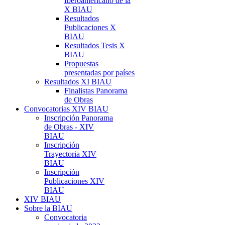
Iberoamericano de la
X BIAU
Resultados
Publicaciones X
BIAU
Resultados Tesis X
BIAU
Propuestas
presentadas por países
Resultados XI BIAU
Finalistas Panorama
de Obras
Convocatorias XIV BIAU
Inscripción Panorama
de Obras - XIV
BIAU
Inscripción
Trayectoria XIV
BIAU
Inscripción
Publicaciones XIV
BIAU
XIV BIAU
Sobre la BIAU
Convocatoria