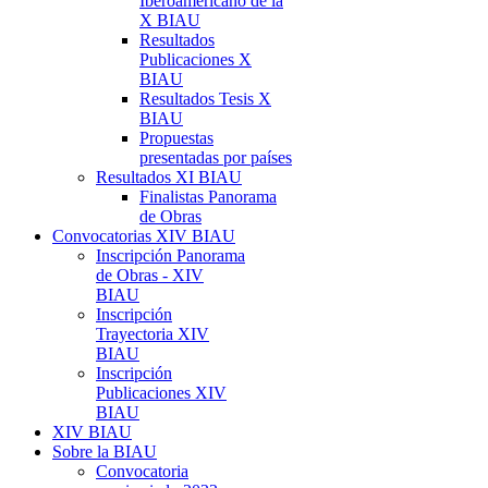
Iberoamericano de la
X BIAU
Resultados
Publicaciones X
BIAU
Resultados Tesis X
BIAU
Propuestas
presentadas por países
Resultados XI BIAU
Finalistas Panorama
de Obras
Convocatorias XIV BIAU
Inscripción Panorama
de Obras - XIV
BIAU
Inscripción
Trayectoria XIV
BIAU
Inscripción
Publicaciones XIV
BIAU
XIV BIAU
Sobre la BIAU
Convocatoria