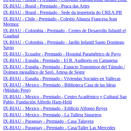
IX-BIAU - Brasil - Premiado - Praça das Artes
IX-BIAU - Brasil - Premiado - Sede da inspetoria do CREA-PB
IX-BIAU - Chile - Premiado - Colegio Alianza Francesa Jean
Mermoz
IX-BIAU - Colombia - Premiado - Centro de Desarrollo Infantil el
Guadual
IX-BIAU - Colombia - Premiado - Jardín Infantil Santo Domingo
Savio
IX-BIAU - Ecuador - Premiado - Hospital Paramétrico de Puyo
IX-BIAU - España - Premiado - El B. Auditorio en Cartagena
IX-BIAU - España - Premiado - Espacio Transmisor del Túmulo /
Dolmen megalítico de Seró. Artesa de Segre
IX-BIAU - España - Premiado - Viviendas Sociales en Vallecas
IX-BIAU - Mexico - Premiado - Biblioteca Casa de las Ideas
(Módulo Prep)
IX-BIAU - Mexico - Premiado - Centro Académico y Cultural San
Pablo, Fundación Alfredo Harp-Helú
IX-BIAU - Mexico - Premiado - Edificio Alfonso Reyes
IX-BIAU - Mexico - Premiado - La Tallera Siqueiros
IX-BIAU - Paraguay - Premiado - Casa Talavera
IX-BIAU - Paraguay - Premiado - Casa/Taller Las Mercedes