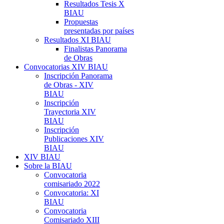
Resultados Tesis X
BIAU
Propuestas
presentadas por países
Resultados XI BIAU
Finalistas Panorama
de Obras
Convocatorias XIV BIAU
Inscripción Panorama
de Obras - XIV
BIAU
Inscripción
Trayectoria XIV
BIAU
Inscripción
Publicaciones XIV
BIAU
XIV BIAU
Sobre la BIAU
Convocatoria
comisariado 2022
Convocatoria: XI
BIAU
Convocatoria
Comisariado XIII