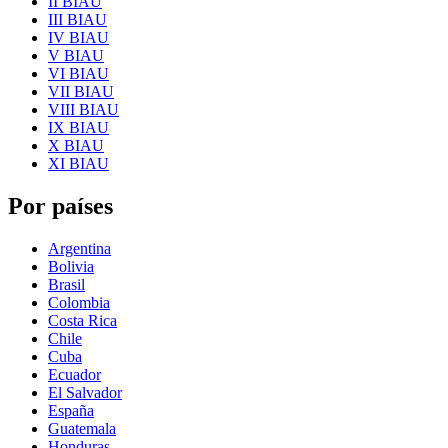
II BIAU
III BIAU
IV BIAU
V BIAU
VI BIAU
VII BIAU
VIII BIAU
IX BIAU
X BIAU
XI BIAU
Por países
Argentina
Bolivia
Brasil
Colombia
Costa Rica
Chile
Cuba
Ecuador
El Salvador
España
Guatemala
Honduras