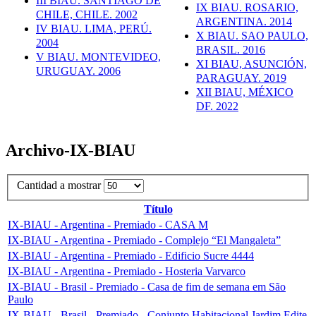
III BIAU. SANTIAGO DE
IX BIAU. ROSARIO,
CHILE, CHILE. 2002
ARGENTINA. 2014
IV BIAU. LIMA, PERÚ.
X BIAU. SAO PAULO,
2004
BRASIL. 2016
V BIAU. MONTEVIDEO,
XI BIAU, ASUNCIÓN,
URUGUAY. 2006
PARAGUAY. 2019
XII BIAU, MÉXICO
DF. 2022
Archivo-IX-BIAU
Cantidad a mostrar
Título
IX-BIAU - Argentina - Premiado - CASA M
IX-BIAU - Argentina - Premiado - Complejo “El Mangaleta”
IX-BIAU - Argentina - Premiado - Edificio Sucre 4444
IX-BIAU - Argentina - Premiado - Hosteria Varvarco
IX-BIAU - Brasil - Premiado - Casa de fim de semana em São
Paulo
IX-BIAU - Brasil - Premiado - Conjunto Habitacional Jardim Edite