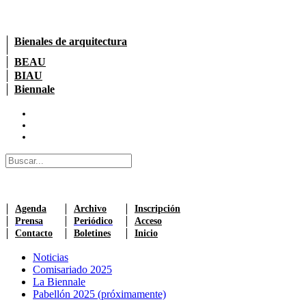
Bienales de arquitectura
BEAU
BIAU
Biennale
Agenda
Archivo
Inscripción
Prensa
Periódico
Acceso
Contacto
Boletines
Inicio
Noticias
Comisariado 2025
La Biennale
Pabellón 2025 (próximamente)