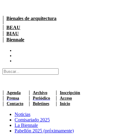
Bienales de arquitectura
BEAU
BIAU
Biennale
Agenda
Archivo
Inscripción
Prensa
Periódico
Acceso
Contacto
Boletines
Inicio
Noticias
Comisariado 2025
La Biennale
Pabellón 2025 (próximamente)