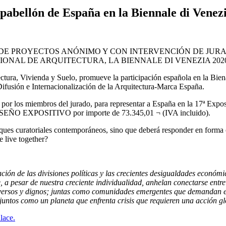
 pabellón de España en la Biennale di Venez
E PROYECTOS ANÓNIMO Y CON INTERVENCIÓN DE JURAD
IONAL DE ARQUITECTURA, LA BIENNALE DI VENEZIA 2020
ectura, Vivienda y Suelo, promueve la participación española en la Bie
ifusión e Internacionalización de la Arquitectura-Marca España.
 por los miembros del jurado, para representar a España en la 17ª Expo
ÑO EXPOSITIVO por importe de 73.345,01 ¬ (IVA incluido).
oques curatoriales contemporáneos, sino que deberá responder en forma or
e live together?
ción de las divisiones políticas y las crecientes desigualdades económi
pesar de nuestra creciente individualidad, anhelan conectarse entre sí
ersos y dignos; juntas como comunidades emergentes que demandan equi
 juntos como un planeta que enfrenta crisis que requieren una acción 
lace.