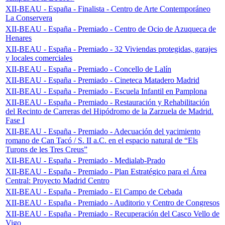
XII-BEAU - España - Finalista - Centro de Arte Contemporáneo
La Conservera
XII-BEAU - España - Premiado - Centro de Ocio de Azuqueca de
Henares
XII-BEAU - España - Premiado - 32 Viviendas protegidas, garajes
y locales comerciales
XII-BEAU - España - Premiado - Concello de Lalín
XII-BEAU - España - Premiado - Cineteca Matadero Madrid
XII-BEAU - España - Premiado - Escuela Infantil en Pamplona
XII-BEAU - España - Premiado - Restauración y Rehabilitación
del Recinto de Carreras del Hipódromo de la Zarzuela de Madrid.
Fase I
XII-BEAU - España - Premiado - Adecuación del yacimiento
romano de Can Tacó / S. II a.C. en el espacio natural de “Els
Turons de les Tres Creus”
XII-BEAU - España - Premiado - Medialab-Prado
XII-BEAU - España - Premiado - Plan Estratégico para el Área
Central: Proyecto Madrid Centro
XII-BEAU - España - Premiado - El Campo de Cebada
XII-BEAU - España - Premiado - Auditorio y Centro de Congresos
XII-BEAU - España - Premiado - Recuperación del Casco Vello de
Vigo