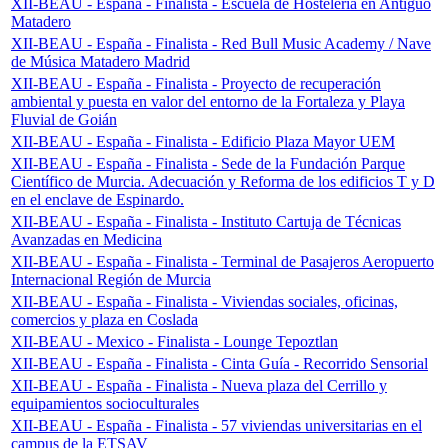
XII-BEAU - España - Finalista - Escuela de Hostelería en Antiguo
Matadero
XII-BEAU - España - Finalista - Red Bull Music Academy / Nave
de Música Matadero Madrid
XII-BEAU - España - Finalista - Proyecto de recuperación
ambiental y puesta en valor del entorno de la Fortaleza y Playa
Fluvial de Goián
XII-BEAU - España - Finalista - Edificio Plaza Mayor UEM
XII-BEAU - España - Finalista - Sede de la Fundación Parque
Científico de Murcia. Adecuación y Reforma de los edificios T y D
en el enclave de Espinardo.
XII-BEAU - España - Finalista - Instituto Cartuja de Técnicas
Avanzadas en Medicina
XII-BEAU - España - Finalista - Terminal de Pasajeros Aeropuerto
Internacional Región de Murcia
XII-BEAU - España - Finalista - Viviendas sociales, oficinas,
comercios y plaza en Coslada
XII-BEAU - Mexico - Finalista - Lounge Tepoztlan
XII-BEAU - España - Finalista - Cinta Guía - Recorrido Sensorial
XII-BEAU - España - Finalista - Nueva plaza del Cerrillo y
equipamientos socioculturales
XII-BEAU - España - Finalista - 57 viviendas universitarias en el
campus de la ETSAV