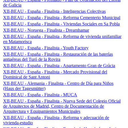
de Galicia
XII-BEAU - España - Finalista - Inteligencias Colectivas
XII-BEAU - España - Finalista - Reforma Cementerio Municipal
XII-BEAU - España - Finalista - Viviendas Sociales en Sa Pobla
XII-BEAU - Noruega - Finalista - Dreamhamar
XII-BEAU - España - Finalista - Reforma de vivienda unifamiliar
en Matamorisca
XII-BEAU - España - Finalista - Youth Factory
XII-BEAU - España - Finalista - Restauración de las baterías
antiaéreas del Turó de la Rovira
XII-BEAU - España - Finalista - Apartamento Gran de Gràcia
XII-BEAU - España - Finalista - Mercado Provisional del
Dominical de Sant Antoni
XII-BEAU - Alemania - Finalista - Centro de Día para Niños
(Haus der Tagesmütter)
XII-BEAU - España - Finalista - MUCA
XII-BEAU - España - Finalista - Nueva Sede del Colegio Oficial
de Arquitectos de Madrid, Centro de Documentación de
Arquitectura y Equipamientos Municipales
XII-BEAU - España - Finalista - Reforma y adecuación de
vivienda-estudio