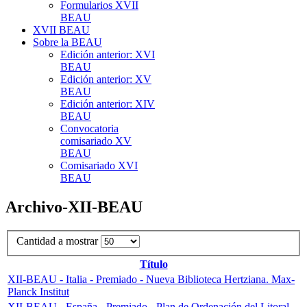
Formularios XVII
BEAU
XVII BEAU
Sobre la BEAU
Edición anterior: XVI
BEAU
Edición anterior: XV
BEAU
Edición anterior: XIV
BEAU
Convocatoria
comisariado XV
BEAU
Comisariado XVI
BEAU
Archivo-XII-BEAU
Cantidad a mostrar
Título
XII-BEAU - Italia - Premiado - Nueva Biblioteca Hertziana. Max-
Planck Institut
XII-BEAU - España - Premiado - Plan de Ordenación del Litoral