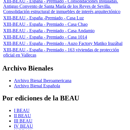
XIII-BEAU - España - Premiado - Consolidaciones Instaladas.
Antiguo Convento de Santa María de los Reyes de Sevilla.
Consolidación estructural de inmuebles de interés arquitectónico
XIII-BEAU - España -Premiado - Casa Luz
XIII-BEAU - España - Premiado - Casa Chao
XIII-BEAU - España - Premiado - Casa Andamio
XIII-BEAU - España - Premiado - Casa 1014
XIII-BEAU - España - Premiado - Auzo Factory Matiko Irazábal
XIII-BEAU - España - Premiado - 163 viviendas de protección
oficial en Vallecas
Archivo Bienales
Archivo Bienal Iberoamericana
Archivo Bienal Española
Por ediciones de la BEAU
I BEAU
II BEAU
III BEAU
IV BEAU