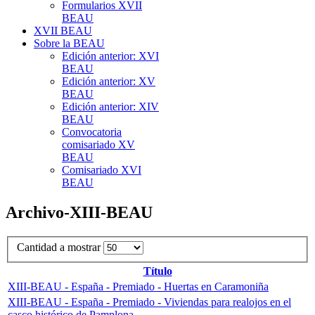
Formularios XVII
BEAU
XVII BEAU
Sobre la BEAU
Edición anterior: XVI
BEAU
Edición anterior: XV
BEAU
Edición anterior: XIV
BEAU
Convocatoria
comisariado XV
BEAU
Comisariado XVI
BEAU
Archivo-XIII-BEAU
Cantidad a mostrar
Título
XIII-BEAU - España - Premiado - Huertas en Caramoniña
XIII-BEAU - España - Premiado - Viviendas para realojos en el
casco histórico de Pamplona