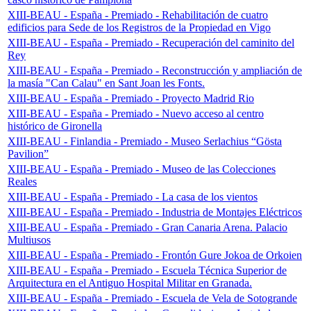
XIII-BEAU - España - Premiado - Rehabilitación de cuatro
edificios para Sede de los Registros de la Propiedad en Vigo
XIII-BEAU - España - Premiado - Recuperación del caminito del
Rey
XIII-BEAU - España - Premiado - Reconstrucción y ampliación de
la masía "Can Calau" en Sant Joan les Fonts.
XIII-BEAU - España - Premiado - Proyecto Madrid Rio
XIII-BEAU - España - Premiado - Nuevo acceso al centro
histórico de Gironella
XIII-BEAU - Finlandia - Premiado - Museo Serlachius “Gösta
Pavilion”
XIII-BEAU - España - Premiado - Museo de las Colecciones
Reales
XIII-BEAU - España - Premiado - La casa de los vientos
XIII-BEAU - España - Premiado - Industria de Montajes Eléctricos
XIII-BEAU - España - Premiado - Gran Canaria Arena. Palacio
Multiusos
XIII-BEAU - España - Premiado - Frontón Gure Jokoa de Orkoien
XIII-BEAU - España - Premiado - Escuela Técnica Superior de
Arquitectura en el Antiguo Hospital Militar en Granada.
XIII-BEAU - España - Premiado - Escuela de Vela de Sotogrande