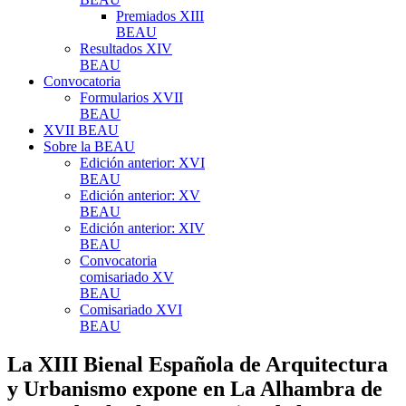
Premiados XIII
BEAU
Resultados XIV
BEAU
Convocatoria
Formularios XVII
BEAU
XVII BEAU
Sobre la BEAU
Edición anterior: XVI
BEAU
Edición anterior: XV
BEAU
Edición anterior: XIV
BEAU
Convocatoria
comisariado XV
BEAU
Comisariado XVI
BEAU
La XIII Bienal Española de Arquitectura
y Urbanismo expone en La Alhambra de