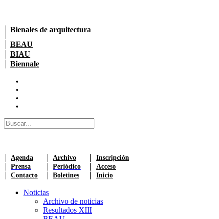
Bienales de arquitectura
BEAU
BIAU
Biennale
Agenda
Archivo
Inscripción
Prensa
Periódico
Acceso
Contacto
Boletines
Inicio
Noticias
Archivo de noticias
Resultados XIII
BEAU