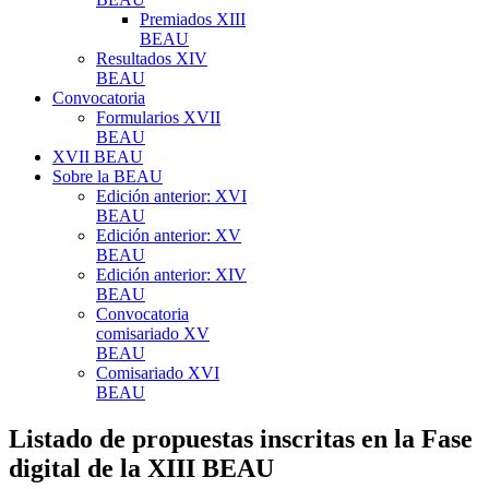
Premiados XIII
BEAU
Resultados XIV
BEAU
Convocatoria
Formularios XVII
BEAU
XVII BEAU
Sobre la BEAU
Edición anterior: XVI
BEAU
Edición anterior: XV
BEAU
Edición anterior: XIV
BEAU
Convocatoria
comisariado XV
BEAU
Comisariado XVI
BEAU
Listado de propuestas inscritas en la Fase
digital de la XIII BEAU