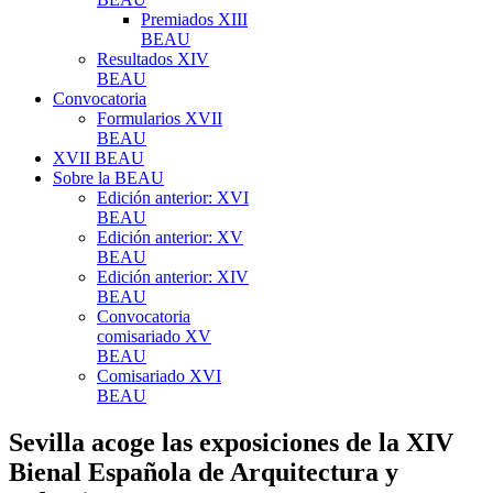
Premiados XIII
BEAU
Resultados XIV
BEAU
Convocatoria
Formularios XVII
BEAU
XVII BEAU
Sobre la BEAU
Edición anterior: XVI
BEAU
Edición anterior: XV
BEAU
Edición anterior: XIV
BEAU
Convocatoria
comisariado XV
BEAU
Comisariado XVI
BEAU
Sevilla acoge las exposiciones de la XIV
Bienal Española de Arquitectura y