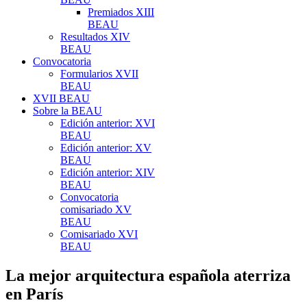
Premiados XIII
BEAU
Resultados XIV
BEAU
Convocatoria
Formularios XVII
BEAU
XVII BEAU
Sobre la BEAU
Edición anterior: XVI
BEAU
Edición anterior: XV
BEAU
Edición anterior: XIV
BEAU
Convocatoria
comisariado XV
BEAU
Comisariado XVI
BEAU
La mejor arquitectura española aterriza
en París