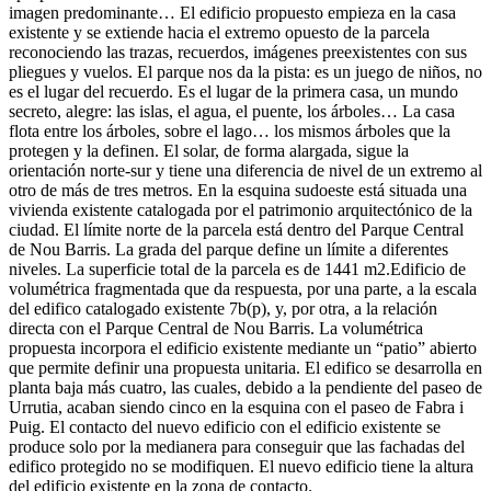
imagen predominante… El edificio propuesto empieza en la casa
existente y se extiende hacia el extremo opuesto de la parcela
reconociendo las trazas, recuerdos, imágenes preexistentes con sus
pliegues y vuelos. El parque nos da la pista: es un juego de niños, no
es el lugar del recuerdo. Es el lugar de la primera casa, un mundo
secreto, alegre: las islas, el agua, el puente, los árboles… La casa
flota entre los árboles, sobre el lago… los mismos árboles que la
protegen y la definen. El solar, de forma alargada, sigue la
orientación norte-sur y tiene una diferencia de nivel de un extremo al
otro de más de tres metros. En la esquina sudoeste está situada una
vivienda existente catalogada por el patrimonio arquitectónico de la
ciudad. El límite norte de la parcela está dentro del Parque Central
de Nou Barris. La grada del parque define un límite a diferentes
niveles. La superficie total de la parcela es de 1441 m2.Edificio de
volumétrica fragmentada que da respuesta, por una parte, a la escala
del edifico catalogado existente 7b(p), y, por otra, a la relación
directa con el Parque Central de Nou Barris. La volumétrica
propuesta incorpora el edificio existente mediante un “patio” abierto
que permite definir una propuesta unitaria. El edifico se desarrolla en
planta baja más cuatro, las cuales, debido a la pendiente del paseo de
Urrutia, acaban siendo cinco en la esquina con el paseo de Fabra i
Puig. El contacto del nuevo edificio con el edificio existente se
produce solo por la medianera para conseguir que las fachadas del
edifico protegido no se modifiquen. El nuevo edificio tiene la altura
del edificio existente en la zona de contacto.