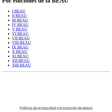
Por ediciones de la BEAU
I BEAU
II BEAU
III BEAU
IV BEAU
V BEAU
VI BEAU
VII BEAU
VIII BEAU
IX BEAU
X BEAU
XI BEAU
XII BEAU
XIII BEAU
Política de privacidad y protección de datos