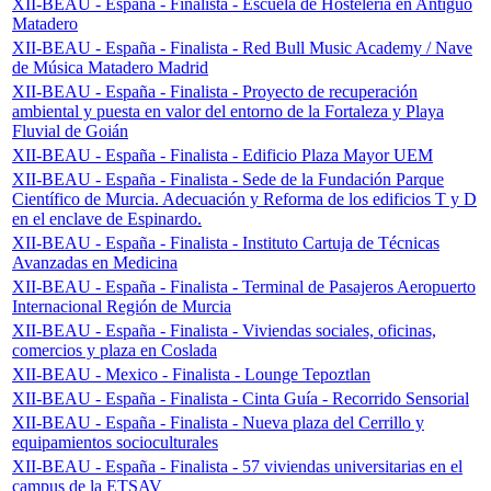
XII-BEAU - España - Finalista - Escuela de Hostelería en Antiguo
Matadero
XII-BEAU - España - Finalista - Red Bull Music Academy / Nave
de Música Matadero Madrid
XII-BEAU - España - Finalista - Proyecto de recuperación
ambiental y puesta en valor del entorno de la Fortaleza y Playa
Fluvial de Goián
XII-BEAU - España - Finalista - Edificio Plaza Mayor UEM
XII-BEAU - España - Finalista - Sede de la Fundación Parque
Científico de Murcia. Adecuación y Reforma de los edificios T y D
en el enclave de Espinardo.
XII-BEAU - España - Finalista - Instituto Cartuja de Técnicas
Avanzadas en Medicina
XII-BEAU - España - Finalista - Terminal de Pasajeros Aeropuerto
Internacional Región de Murcia
XII-BEAU - España - Finalista - Viviendas sociales, oficinas,
comercios y plaza en Coslada
XII-BEAU - Mexico - Finalista - Lounge Tepoztlan
XII-BEAU - España - Finalista - Cinta Guía - Recorrido Sensorial
XII-BEAU - España - Finalista - Nueva plaza del Cerrillo y
equipamientos socioculturales
XII-BEAU - España - Finalista - 57 viviendas universitarias en el
campus de la ETSAV