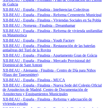
de Galicia
XII-BEAU - España - Finalista - Inteligencias Colectivas
XII-BEAU - España - Finalista - Reforma Cementerio Municipal
XII-BEAU - España - Finalista - Viviendas Sociales en Sa Pobla
XII-BEAU - Noruega - Finalista - Dreamhamar
XII-BEAU - España - Finalista - Reforma de vivienda unifamiliar
en Matamorisca
XII-BEAU - España - Finalista - Youth Factory
XII-BEAU - España - Finalista - Restauración de las baterías
antiaéreas del Turó de la Rovira
XII-BEAU - España - Finalista - Apartamento Gran de Gràcia
XII-BEAU - España - Finalista - Mercado Provisional del
Dominical de Sant Antoni
XII-BEAU - Alemania - Finalista - Centro de Día para Niños
(Haus der Tagesmütter)
XII-BEAU - España - Finalista - MUCA
XII-BEAU - España - Finalista - Nueva Sede del Colegio Oficial
de Arquitectos de Madrid, Centro de Documentación de
Arquitectura y Equipamientos Municipales
XII-BEAU - España - Finalista - Reforma y adecuación de
vivienda-estudio