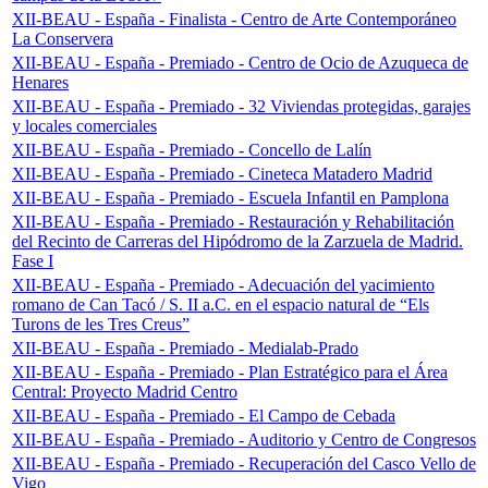
XII-BEAU - España - Finalista - Centro de Arte Contemporáneo
La Conservera
XII-BEAU - España - Premiado - Centro de Ocio de Azuqueca de
Henares
XII-BEAU - España - Premiado - 32 Viviendas protegidas, garajes
y locales comerciales
XII-BEAU - España - Premiado - Concello de Lalín
XII-BEAU - España - Premiado - Cineteca Matadero Madrid
XII-BEAU - España - Premiado - Escuela Infantil en Pamplona
XII-BEAU - España - Premiado - Restauración y Rehabilitación
del Recinto de Carreras del Hipódromo de la Zarzuela de Madrid.
Fase I
XII-BEAU - España - Premiado - Adecuación del yacimiento
romano de Can Tacó / S. II a.C. en el espacio natural de “Els
Turons de les Tres Creus”
XII-BEAU - España - Premiado - Medialab-Prado
XII-BEAU - España - Premiado - Plan Estratégico para el Área
Central: Proyecto Madrid Centro
XII-BEAU - España - Premiado - El Campo de Cebada
XII-BEAU - España - Premiado - Auditorio y Centro de Congresos
XII-BEAU - España - Premiado - Recuperación del Casco Vello de
Vigo