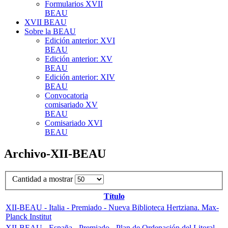
Formularios XVII
BEAU
XVII BEAU
Sobre la BEAU
Edición anterior: XVI
BEAU
Edición anterior: XV
BEAU
Edición anterior: XIV
BEAU
Convocatoria
comisariado XV
BEAU
Comisariado XVI
BEAU
Archivo-XII-BEAU
Cantidad a mostrar
Título
XII-BEAU - Italia - Premiado - Nueva Biblioteca Hertziana. Max-
Planck Institut
XII-BEAU - España - Premiado - Plan de Ordenación del Litoral