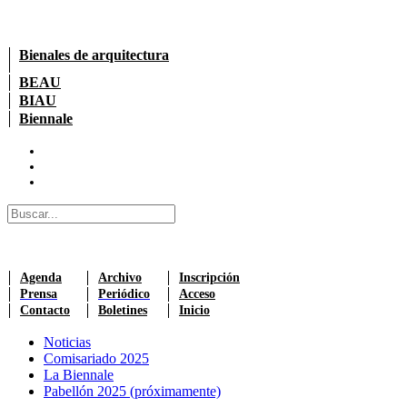
Bienales de arquitectura
BEAU
BIAU
Biennale
Agenda
Archivo
Inscripción
Prensa
Periódico
Acceso
Contacto
Boletines
Inicio
Noticias
Comisariado 2025
La Biennale
Pabellón 2025 (próximamente)