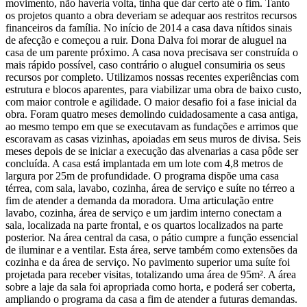
movimento, não haveria volta, tinha que dar certo até o fim. Tanto
os projetos quanto a obra deveriam se adequar aos restritos recursos
financeiros da família. No início de 2014 a casa dava nítidos sinais
de afecção e começou a ruir. Dona Dalva foi morar de aluguel na
casa de um parente próximo. A casa nova precisava ser construída o
mais rápido possível, caso contrário o aluguel consumiria os seus
recursos por completo. Utilizamos nossas recentes experiências com
estrutura e blocos aparentes, para viabilizar uma obra de baixo custo,
com maior controle e agilidade. O maior desafio foi a fase inicial da
obra. Foram quatro meses demolindo cuidadosamente a casa antiga,
ao mesmo tempo em que se executavam as fundações e arrimos que
escoravam as casas vizinhas, apoiadas em seus muros de divisa. Seis
meses depois de se iniciar a execução das alvenarias a casa pôde ser
concluída. A casa está implantada em um lote com 4,8 metros de
largura por 25m de profundidade. O programa dispõe uma casa
térrea, com sala, lavabo, cozinha, área de serviço e suíte no térreo a
fim de atender a demanda da moradora. Uma articulação entre
lavabo, cozinha, área de serviço e um jardim interno conectam a
sala, localizada na parte frontal, e os quartos localizados na parte
posterior. Na área central da casa, o pátio cumpre a função essencial
de iluminar e a ventilar. Esta área, serve também como extensões da
cozinha e da área de serviço. No pavimento superior uma suíte foi
projetada para receber visitas, totalizando uma área de 95m². A área
sobre a laje da sala foi apropriada como horta, e poderá ser coberta,
ampliando o programa da casa a fim de atender a futuras demandas.