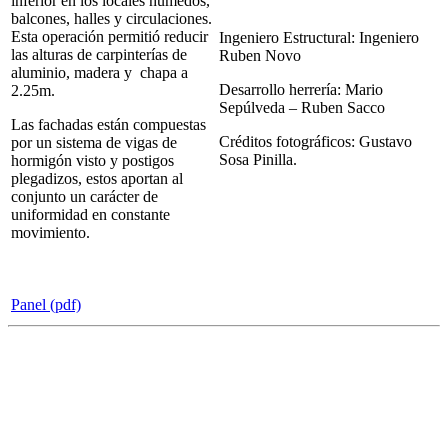
inferior en los locales húmedos,
balcones, halles y circulaciones.
Esta operación permitió reducir
Ingeniero Estructural:
Ingeniero
las alturas de carpinterías de
Ruben Novo
aluminio, madera y chapa a
Desarrollo herrería:
Mario
2.25m.
Sepúlveda – Ruben Sacco
Las fachadas están compuestas
Créditos fotográficos: Gustavo
por un sistema de vigas de
Sosa Pinilla.
hormigón visto y postigos
plegadizos, estos aportan al
conjunto un carácter de
uniformidad en constante
movimiento.
Panel (pdf)